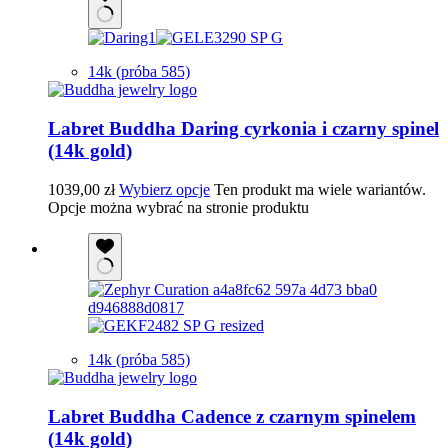
14k (próba 585)
Labret Buddha Daring cyrkonia i czarny spinel
(14k gold)
1039,00
zł
Wybierz opcje
Ten produkt ma wiele wariantów.
Opcje można wybrać na stronie produktu
14k (próba 585)
Labret Buddha Cadence z czarnym spinelem
(14k gold)