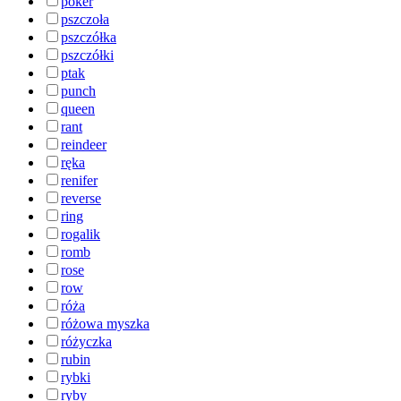
poker
pszczoła
pszczółka
pszczółki
ptak
punch
queen
rant
reindeer
ręka
renifer
reverse
ring
rogalik
romb
rose
row
róża
różowa myszka
różyczka
rubin
rybki
ryby