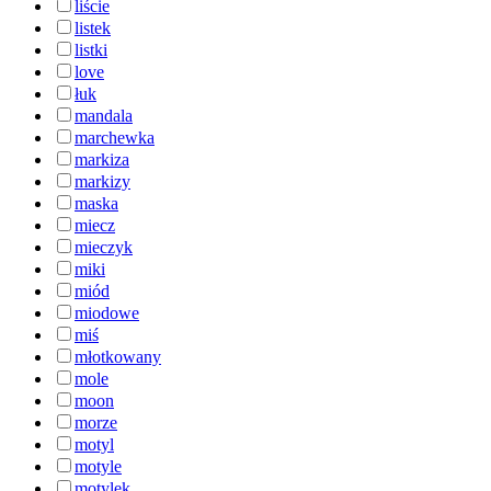
liście
listek
listki
love
łuk
mandala
marchewka
markiza
markizy
maska
miecz
mieczyk
miki
miód
miodowe
miś
młotkowany
mole
moon
morze
motyl
motyle
motylek