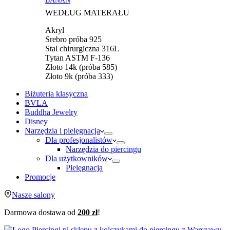
WEDŁUG MATERAŁU
Akryl
Srebro próba 925
Stal chirurgiczna 316L
Tytan ASTM F-136
Złoto 14k (próba 585)
Złoto 9k (próba 333)
Biżuteria klasyczna
BVLA
Buddha Jewelry
Disney
Narzędzia i pielęgnacja
Dla profesjonalistów
Narzędzia do piercingu
Dla użytkowników
Pielęgnacja
Promocje
Nasze salony
Darmowa dostawa od
200 zł
!