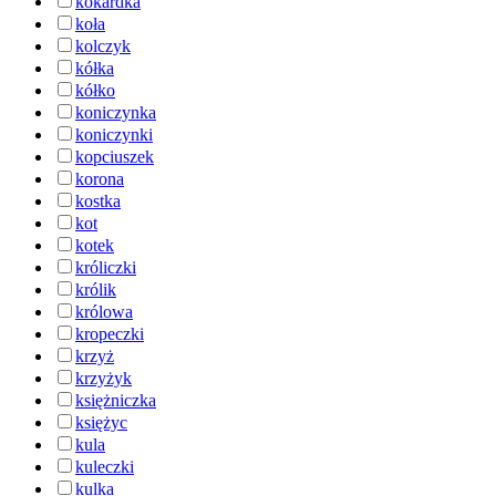
kokardka
koła
kolczyk
kółka
kółko
koniczynka
koniczynki
kopciuszek
korona
kostka
kot
kotek
króliczki
królik
królowa
kropeczki
krzyż
krzyżyk
księżniczka
księżyc
kula
kuleczki
kulka