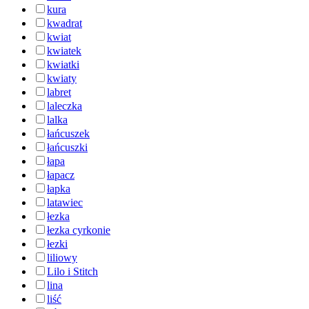
kura
kwadrat
kwiat
kwiatek
kwiatki
kwiaty
labret
laleczka
lalka
łańcuszek
łańcuszki
łapa
łapacz
łapka
latawiec
łezka
łezka cyrkonie
łezki
liliowy
Lilo i Stitch
lina
liść