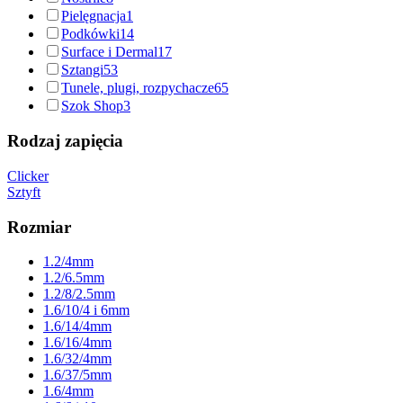
Pielęgnacja
1
Podkówki
14
Surface i Dermal
17
Sztangi
53
Tunele, plugi, rozpychacze
65
Szok Shop
3
Rodzaj zapięcia
Clicker
Sztyft
Rozmiar
1.2/4mm
1.2/6.5mm
1.2/8/2.5mm
1.6/10/4 i 6mm
1.6/14/4mm
1.6/16/4mm
1.6/32/4mm
1.6/37/5mm
1.6/4mm