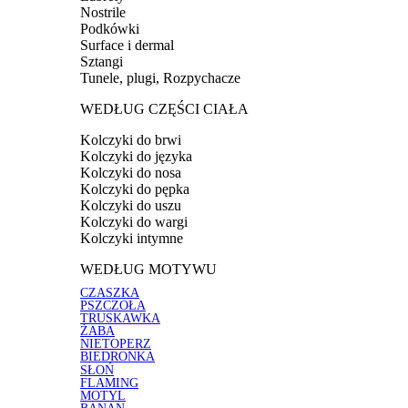
Nostrile
Podkówki
Surface i dermal
Sztangi
Tunele, plugi, Rozpychacze
WEDŁUG CZĘŚCI CIAŁA
Kolczyki do brwi
Kolczyki do języka
Kolczyki do nosa
Kolczyki do pępka
Kolczyki do uszu
Kolczyki do wargi
Kolczyki intymne
WEDŁUG MOTYWU
CZASZKA
PSZCZOŁA
TRUSKAWKA
ŻABA
NIETOPERZ
BIEDRONKA
SŁOŃ
FLAMING
MOTYL
BANAN