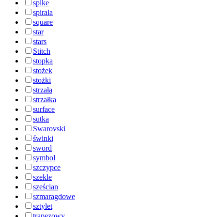
spike
spirala
square
star
stars
Stitch
stopka
stożek
stożki
strzała
strzałka
surface
sutka
Swarovski
świnki
sword
symbol
szczypce
szekle
sześcian
szmaragdowe
sztylet
trapezowy