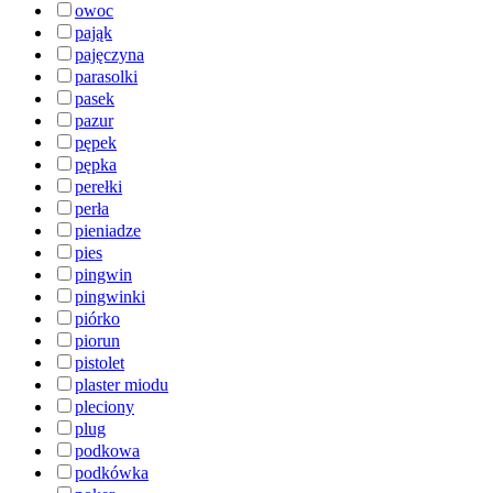
owoc
pająk
pajęczyna
parasolki
pasek
pazur
pępek
pępka
perełki
perła
pieniadze
pies
pingwin
pingwinki
piórko
piorun
pistolet
plaster miodu
pleciony
plug
podkowa
podkówka