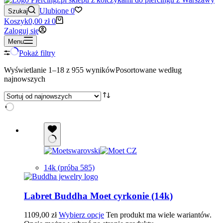
Ulubione
0
Szukaj
Koszyk
0,00
zł
0
Zaloguj się
Menu
Pokaż filtry
Wyświetlanie 1–18 z 955 wyników
Posortowane według
najnowszych
14k (próba 585)
Labret Buddha Moet cyrkonie (14k)
1109,00
zł
Wybierz opcje
Ten produkt ma wiele wariantów.