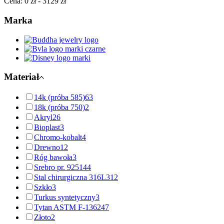
Cena:
0 zł
-
3129 zł
Marka
Materiał
14k (próba 585)
63
18k (próba 750)
2
Akryl
26
Bioplast
3
Chromo-kobalt
4
Drewno
12
Róg bawoła
3
Srebro pr. 925
144
Stal chirurgiczna 316L
312
Szkło
3
Turkus syntetyczny
3
Tytan ASTM F-136
247
Złoto
2