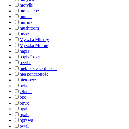
motylki
moustache
mucha
mufinki
mushroom
mysz
Myszka Mickey
Myszka Minnie
napis
napis Love
needle
niebieskie serduszka
nieskończoność
nietoperz
ogła
Ohana
oko
onyx
opal
opale
oprawa
owal