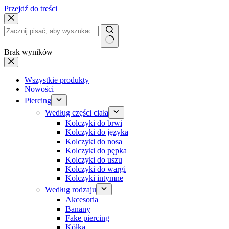
Przejdź do treści
Brak wyników
Wszystkie produkty
Nowości
Piercing
Według części ciała
Kolczyki do brwi
Kolczyki do języka
Kolczyki do nosa
Kolczyki do pępka
Kolczyki do uszu
Kolczyki do wargi
Kolczyki intymne
Według rodzaju
Akcesoria
Banany
Fake piercing
Kółka