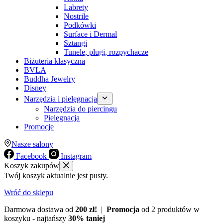
Labrety
Nostrile
Podkówki
Surface i Dermal
Sztangi
Tunele, plugi, rozpychacze
Biżuteria klasyczna
BVLA
Buddha Jewelry
Disney
Narzędzia i pielęgnacja
Narzędzia do piercingu
Pielęgnacja
Promocje
Nasze salony
Facebook
Instagram
Koszyk zakupów
Twój koszyk aktualnie jest pusty.
Wróć do sklepu
Darmowa dostawa od
200 zł!
|
Promocja
od 2 produktów w
koszyku - najtańszy
30% taniej