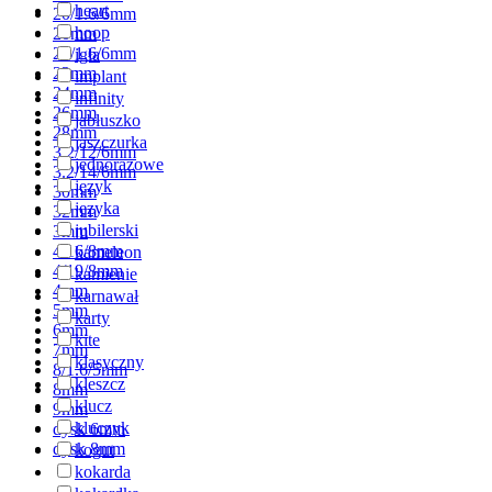
heart
20/1.6/6mm
hoop
20mm
22/1.6/6mm
igła
22mm
implant
24mm
infinity
26mm
jabłuszko
28mm
jaszczurka
3.2/12/6mm
jednorazowe
3.2/14/6mm
język
30mm
języka
32mm
jubilerski
3mm
4/16/8mm
kameleon
4/19/8mm
kamienie
4mm
karnawał
5mm
karty
6mm
kite
7mm
klasyczny
8/1.6/5mm
kleszcz
8mm
klucz
9mm
kluczyk
dysk 6mm
dysk 8mm
kogut
kokarda