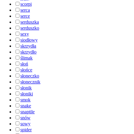
scorpi
serca
serce
serduszka
serduszko
sexy
siodłowy
skrzydła
skrzydło
ślimak
słoń
słońce
słoneczko
słonecznik
słonik
słoniki
smok
snake
snaptile
snów
sowy
spider