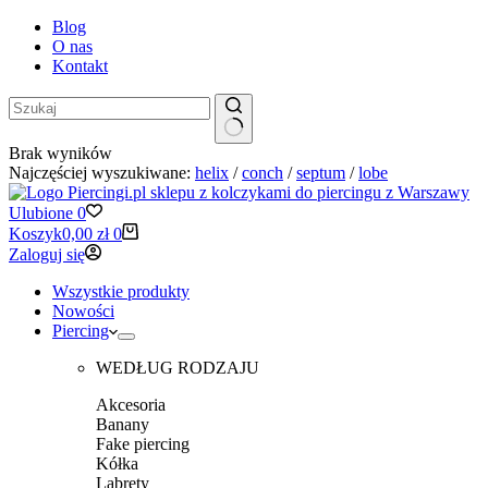
Blog
O nas
Kontakt
Brak wyników
Najczęściej wyszukiwane:
helix
/
conch
/
septum
/
lobe
Ulubione
0
Koszyk
0,00
zł
0
Zaloguj się
Wszystkie produkty
Nowości
Piercing
WEDŁUG RODZAJU
Akcesoria
Banany
Fake piercing
Kółka
Labrety