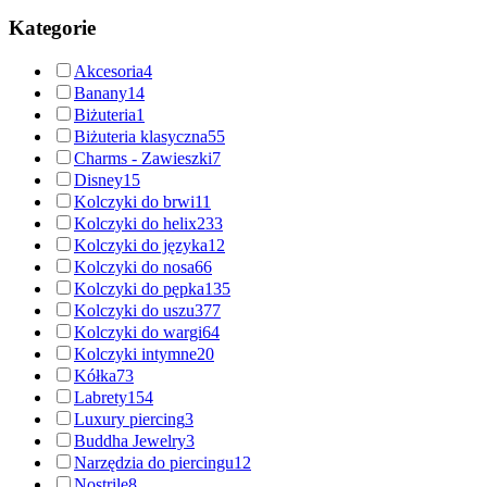
Kategorie
Akcesoria
4
Banany
14
Biżuteria
1
Biżuteria klasyczna
55
Charms - Zawieszki
7
Disney
15
Kolczyki do brwi
11
Kolczyki do helix
233
Kolczyki do języka
12
Kolczyki do nosa
66
Kolczyki do pępka
135
Kolczyki do uszu
377
Kolczyki do wargi
64
Kolczyki intymne
20
Kółka
73
Labrety
154
Luxury piercing
3
Buddha Jewelry
3
Narzędzia do piercingu
12
Nostrile
8