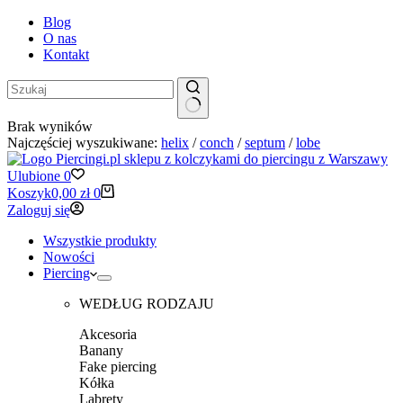
Blog
O nas
Kontakt
Brak wyników
Najczęściej wyszukiwane:
helix
/
conch
/
septum
/
lobe
Ulubione
0
Koszyk
0,00
zł
0
Zaloguj się
Wszystkie produkty
Nowości
Piercing
WEDŁUG RODZAJU
Akcesoria
Banany
Fake piercing
Kółka
Labrety