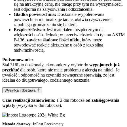
się na atrakcyjną cenę, nie tracąc przy tym na wytrzymałości.
Jest odporna na zarysowania i odkształcenia.
Gładka powierzchnia:
Doskonale wypolerowana
powierzchnia minimalizuje tarcie, ułatwia czyszczenie i
zapobiega gromadzeniu się bakterii.
Bezpieczeństwo:
Jest materiałem bezpiecznym dla
większości osób. Jednak, w przeciwieństwie do tytanu ASTM
F-136,
zawiera śladowe ilości niklu
, który może
powodować reakcje alergiczne u osób z jego silną
nadwrażliwością.
Podsumowanie:
Stal 316L to doskonały, ekonomiczny wybór do
wygojonych już
przekłuć
dla osób, które nie mają problemu z alergią na nikiel. Jej
trwałość i odporność na czynniki zewnętrzne sprawiają, że jest
idealna do długotrwałego, codziennego noszenia.
Wysyłka i dostawa
Czas realizacji zamówienia:
1-2 dni robocze
od zaksięgowania
wpłaty
(wysyłka w dni robocze).
Metoda dostawy:
InPost Paczkomaty