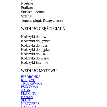
Nostrile
Podkówki
Surface i dermal
Sztangi
Tunele, plugi, Rozpychacze
WEDŁUG CZĘŚCI CIAŁA
Kolczyki do brwi
Kolczyki do języka
Kolczyki do nosa
Kolczyki do pępka
Kolczyki do uszu
Kolczyki do wargi
Kolczyki intymne
WEDŁUG MOTYWU
BIEDRONKA
KSIĘŻYC
TRUSKAWKA
PSZCZOŁA
ŻABA
FLAMING
BANAN
SŁOŃ
NIETOPERZ
CZASZKA