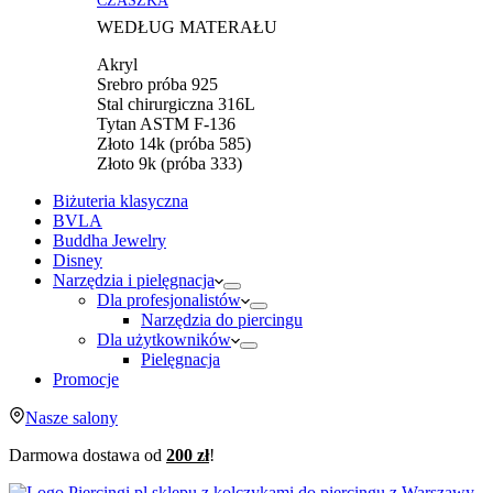
WEDŁUG MATERAŁU
Akryl
Srebro próba 925
Stal chirurgiczna 316L
Tytan ASTM F-136
Złoto 14k (próba 585)
Złoto 9k (próba 333)
Biżuteria klasyczna
BVLA
Buddha Jewelry
Disney
Narzędzia i pielęgnacja
Dla profesjonalistów
Narzędzia do piercingu
Dla użytkowników
Pielęgnacja
Promocje
Nasze salony
Darmowa dostawa od
200 zł
!