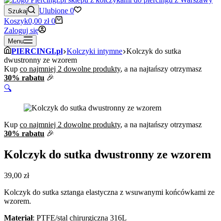
Ulubione
0
Szukaj
Koszyk
0,00
zł
0
Zaloguj się
Menu
PIERCINGI.pl
Kolczyki intymne
Kolczyk do sutka
dwustronny ze wzorem
Kup
co najmniej 2 dowolne produkty
, a na najtańszy otrzymasz
30% rabatu
🎉
🔍
Kup
co najmniej 2 dowolne produkty
, a na najtańszy otrzymasz
30% rabatu
🎉
Kolczyk do sutka dwustronny ze wzorem
39,00
zł
Kolczyk do sutka sztanga elastyczna z wsuwanymi końcówkami ze
wzorem.
Materiał
: PTFE/stal chirurgiczna 316L