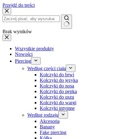
Przejdź do treści
Brak wyników
Wszystkie produkty
Nowości
Piercing
Według części ciała
Kolczyki do brwi
Kolczyki do języka
Kolczyki do nosa
Kolczyki do pępka
Kolczyki do uszu
Kolczyki do wargi
Kolczyki intymne
Według rodzaju
Akcesoria
Banany
Fake piercing
Kółka