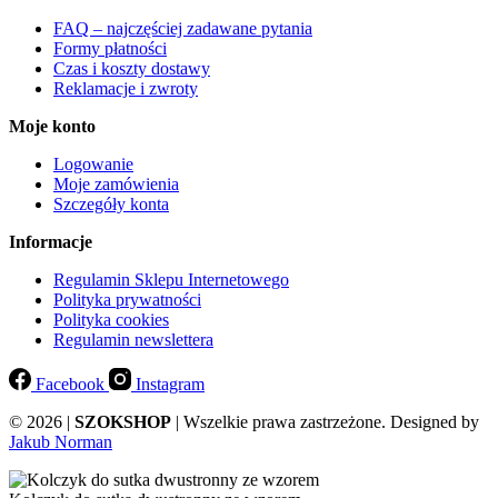
FAQ – najczęściej zadawane pytania
Formy płatności
Czas i koszty dostawy
Reklamacje i zwroty
Moje konto
Logowanie
Moje zamówienia
Szczegóły konta
Informacje
Regulamin Sklepu Internetowego
Polityka prywatności
Polityka cookies
Regulamin newslettera
Facebook
Instagram
© 2026 |
SZOKSHOP
| Wszelkie prawa zastrzeżone. Designed by
Jakub Norman