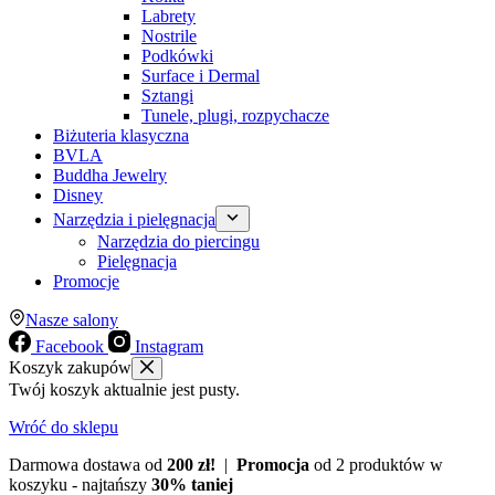
Labrety
Nostrile
Podkówki
Surface i Dermal
Sztangi
Tunele, plugi, rozpychacze
Biżuteria klasyczna
BVLA
Buddha Jewelry
Disney
Narzędzia i pielęgnacja
Narzędzia do piercingu
Pielęgnacja
Promocje
Nasze salony
Facebook
Instagram
Koszyk zakupów
Twój koszyk aktualnie jest pusty.
Wróć do sklepu
Darmowa dostawa od
200 zł!
|
Promocja
od 2 produktów w
koszyku - najtańszy
30% taniej