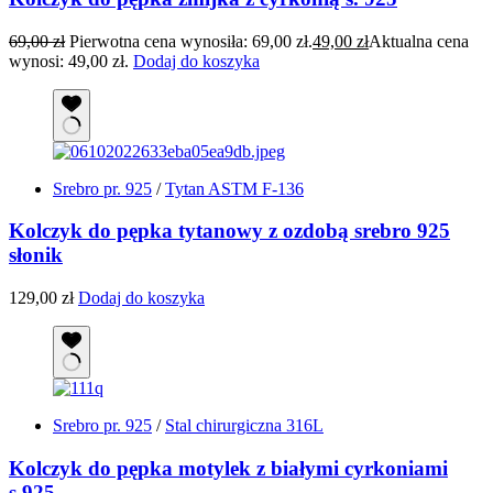
69,00
zł
Pierwotna cena wynosiła: 69,00 zł.
49,00
zł
Aktualna cena
wynosi: 49,00 zł.
Dodaj do koszyka
Srebro pr. 925
/
Tytan ASTM F-136
Kolczyk do pępka tytanowy z ozdobą srebro 925
słonik
129,00
zł
Dodaj do koszyka
Srebro pr. 925
/
Stal chirurgiczna 316L
Kolczyk do pępka motylek z białymi cyrkoniami
s.925