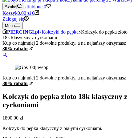
Ulubione
0
Szukaj
Koszyk
0,00
zł
0
Zaloguj się
Menu
PIERCINGI.pl
Kolczyki do pępka
Kolczyk do pępka złoto
18k klasyczny z cyrkoniami
Kup
co najmniej 2 dowolne produkty
, a na najtańszy otrzymasz
30% rabatu
🎉
🔍
Kup
co najmniej 2 dowolne produkty
, a na najtańszy otrzymasz
30% rabatu
🎉
Kolczyk do pępka złoto 18k klasyczny z
cyrkoniami
1890,00
zł
Kolczyk do pępka klasyczny z białymi cyrkoniami.