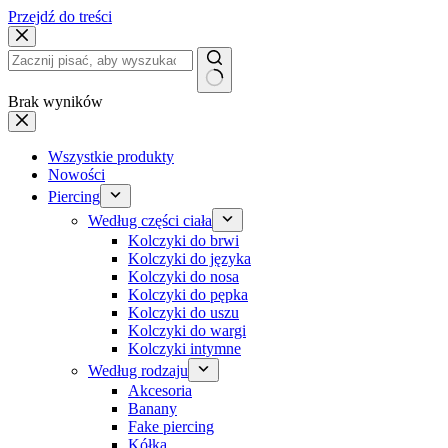
Przejdź do treści
Brak wyników
Wszystkie produkty
Nowości
Piercing
Według części ciała
Kolczyki do brwi
Kolczyki do języka
Kolczyki do nosa
Kolczyki do pępka
Kolczyki do uszu
Kolczyki do wargi
Kolczyki intymne
Według rodzaju
Akcesoria
Banany
Fake piercing
Kółka