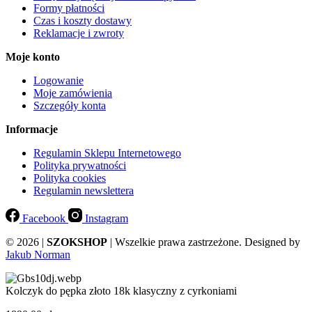
Formy płatności
Czas i koszty dostawy
Reklamacje i zwroty
Moje konto
Logowanie
Moje zamówienia
Szczegóły konta
Informacje
Regulamin Sklepu Internetowego
Polityka prywatności
Polityka cookies
Regulamin newslettera
Facebook
Instagram
© 2026 |
SZOKSHOP
| Wszelkie prawa zastrzeżone. Designed by
Jakub Norman
Kolczyk do pępka złoto 18k klasyczny z cyrkoniami