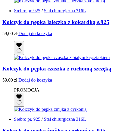
Srebro pr. 925
/
Stal chirurgiczna 316L
Kolczyk do pępka laleczka z kokardką s.925
59,00
zł
Dodaj do koszyka
Kolczyk do pępka czaszka z ruchomą szczęką
59,00
zł
Dodaj do koszyka
PROMOCJA
Srebro pr. 925
/
Stal chirurgiczna 316L
Kolczyk do pępka żmijka z cyrkonią s. 925