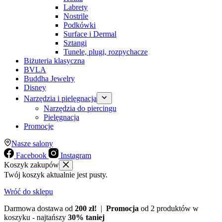
Labrety
Nostrile
Podkówki
Surface i Dermal
Sztangi
Tunele, plugi, rozpychacze
Biżuteria klasyczna
BVLA
Buddha Jewelry
Disney
Narzędzia i pielęgnacja
Narzędzia do piercingu
Pielęgnacja
Promocje
Nasze salony
Facebook
Instagram
Koszyk zakupów
Twój koszyk aktualnie jest pusty.
Wróć do sklepu
Darmowa dostawa od
200 zł!
|
Promocja
od 2 produktów w
koszyku - najtańszy
30% taniej