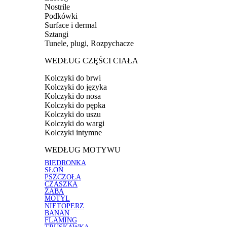
Nostrile
Podkówki
Surface i dermal
Sztangi
Tunele, plugi, Rozpychacze
WEDŁUG CZĘŚCI CIAŁA
Kolczyki do brwi
Kolczyki do języka
Kolczyki do nosa
Kolczyki do pępka
Kolczyki do uszu
Kolczyki do wargi
Kolczyki intymne
WEDŁUG MOTYWU
BIEDRONKA
SŁOŃ
PSZCZOŁA
CZASZKA
ŻABA
MOTYL
NIETOPERZ
BANAN
FLAMING
TRUSKAWKA