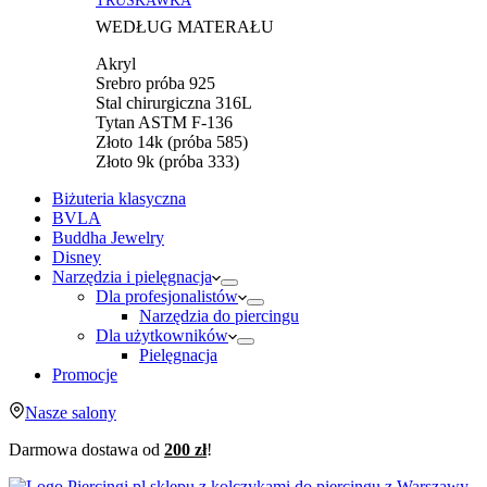
WEDŁUG MATERAŁU
Akryl
Srebro próba 925
Stal chirurgiczna 316L
Tytan ASTM F-136
Złoto 14k (próba 585)
Złoto 9k (próba 333)
Biżuteria klasyczna
BVLA
Buddha Jewelry
Disney
Narzędzia i pielęgnacja
Dla profesjonalistów
Narzędzia do piercingu
Dla użytkowników
Pielęgnacja
Promocje
Nasze salony
Darmowa dostawa od
200 zł
!