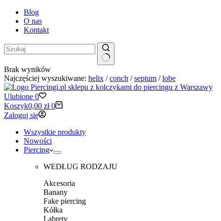
Blog
O nas
Kontakt
Brak wyników
Najczęściej wyszukiwane:
helix
/
conch
/
septum
/
lobe
Ulubione
0
Koszyk
0,00
zł
0
Zaloguj się
Wszystkie produkty
Nowości
Piercing
WEDŁUG RODZAJU
Akcesoria
Banany
Fake piercing
Kółka
Labrety